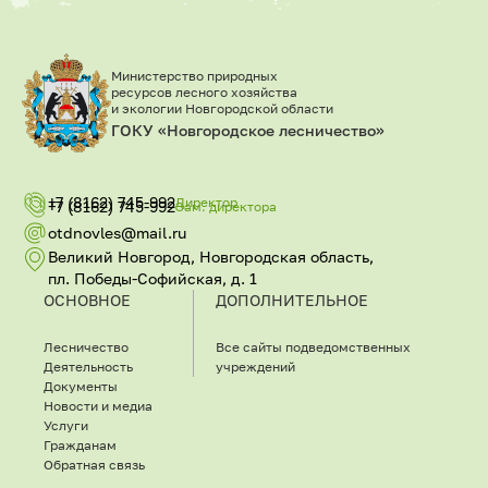
Министерство природных
ресурсов лесного хозяйства
и экологии Новгородской области
ГОКУ «Новгородское лесничество»
+7 (8162) 745-992
Директор
+7 (8162) 745-992
Зам. директора
otdnovles@mail.ru
Великий Новгород, Новгородская область,
пл. Победы-Софийская, д. 1
ОСНОВНОЕ
ДОПОЛНИТЕЛЬНОЕ
Лесничество
Все сайты подведомственных
Деятельность
учреждений
Документы
Новости и медиа
Услуги
Гражданам
Обратная связь