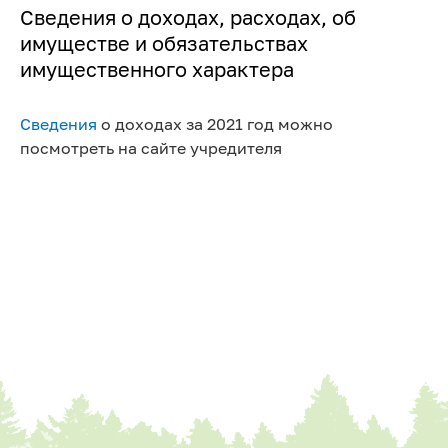
Сведения о доходах, расходах, об
ДЕЯТЕЛЬНОСТЬ
имуществе и обязательствах
Информация о лесничестве
Структура
имущественного характера
ДОКУМЕНТЫ
Противодействие коррупции
НОВОСТИ И МЕДИА
УСЛУГИ
Сведения
о доходах за 2021 год можно
ГРАЖДАНАМ
посмотреть на сайте учредителя
ОБРАТНАЯ СВЯЗЬ
Контакты
Электронная приемная
Отчеты по обращениям
Семейноцентричность